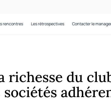
s rencontres
Les rétrospectives
Contacter le manage
a richesse du club
 sociétés adhére